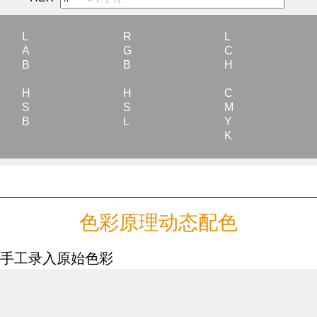
L
R
L
A
G
C
B
B
H
H
H
C
S
S
M
B
L
Y
K
色彩原理动态配色
手工录入原始色彩